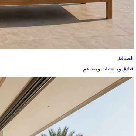
الضيافة
فنادق ومنتجعات ومطاعم