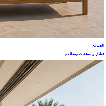
الضيافة
فنادق ومنتجعات ومطاعم