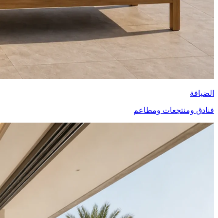
الضيافة
فنادق ومنتجعات ومطاعم